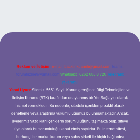
ipbett.net
Reklam ve İletişim:
E-mail:
backlinkpaneli@gmail.com
Teams:
forumhizmeti@gmail.com
Whatsapp: 0262 606 0 726
Telegram:
@karabul
Yasal Uyarı:
Sitemiz, 5651 Sayılı Kanun gereğince Bilgi Teknolojileri ve
İletişim Kurumu (BTK) tarafından onaylanmış bir Yer Sağlayıcı olarak
hizmet vermektedir. Bu nedenle, sitedeki içerikleri proaktif olarak
denetleme veya araştırma yükümlülüğümüz bulunmamaktadır. Ancak,
üyelerimiz yazdıkları içeriklerin sorumluluğunu taşımakta olup, siteye
üye olarak bu sorumluluğu kabul etmiş sayılırlar. Bu internet sitesi,
herhangi bir marka, kurum veya şahıs şirketi ile hiçbir bağlantısı