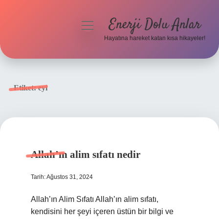
Enerji Dolu Anlar
menüyü
aç
Hayatına hareket katan kısa hikayeler!
Anasayfa
Gizlilik Politikası
Etiket:
eyi
Yasal Uyarı
Hakkımızda
Allah’ın alim sıfatı nedir
Tarih: Ağustos 31, 2024
Allah’ın Alim Sıfatı Allah’ın alim sıfatı,
kendisini her şeyi içeren üstün bir bilgi ve