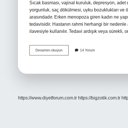
Sıcak basması, vajinal kuruluk, depresyon, adet dü
yorgunluk, saç dökülmesi, uyku bozuklukları ve öz
arasındadır. Erken menopoza giren kadın ne yapm
tedavisidir. Hastanın rahmi herhangi bir nedenle a
ilavesiyle kullanılır. Tedavi ardışık veya sürekli, 
Erken
Devamını okuyun
14 Yorum
Menopoz
Belirtisi
Neler
https://www.diyetforum.com.tr
https://bigzotik.com.tr
htt