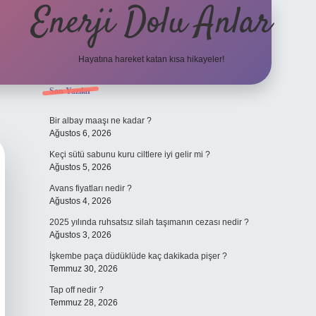
Enerji Dolu Anlar
Hayatına hareket katan kısa hikayeler!
Sidebar
Son Yazılar
tulipbet giriş adresi
tulipbett.net
Bir albay maaşı ne kadar ?
Ağustos 6, 2026
Keçi sütü sabunu kuru ciltlere iyi gelir mi ?
Ağustos 5, 2026
Avans fiyatları nedir ?
Ağustos 4, 2026
2025 yılında ruhsatsız silah taşımanın cezası nedir ?
Ağustos 3, 2026
İşkembe paça düdüklüde kaç dakikada pişer ?
Temmuz 30, 2026
Tap off nedir ?
Temmuz 28, 2026