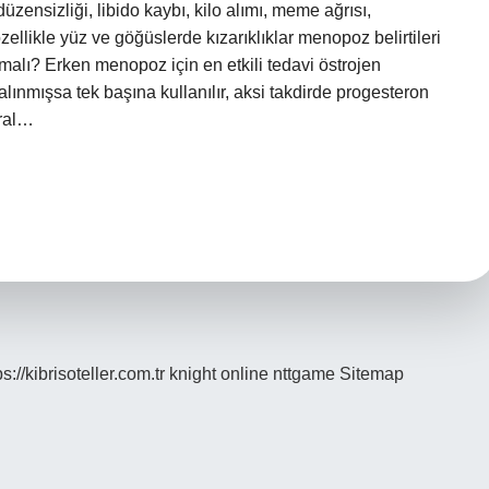
zensizliği, libido kaybı, kilo alımı, meme ağrısı,
ellikle yüz ve göğüslerde kızarıklıklar menopoz belirtileri
alı? Erken menopoz için en etkili tedavi östrojen
lınmışsa tek başına kullanılır, aksi takdirde progesteron
oral…
ps://kibrisoteller.com.tr
knight online
nttgame
Sitemap