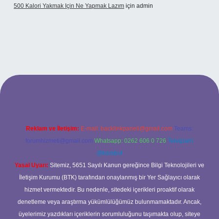
500 Kalori Yakmak Için Ne Yapmak Lazım
için
admin
bett.net
Reklam ve İletişim:
E-mail:
backlinkpaneli@gmail.com
Teams:
forumhizmeti@gmail.com
Whatsapp: 0262 606 0 726
Telegram:
@karabul
Yasal Uyarı:
Sitemiz, 5651 Sayılı Kanun gereğince Bilgi Teknolojileri ve
İletişim Kurumu (BTK) tarafından onaylanmış bir Yer Sağlayıcı olarak
hizmet vermektedir. Bu nedenle, sitedeki içerikleri proaktif olarak
denetleme veya araştırma yükümlülüğümüz bulunmamaktadır. Ancak,
üyelerimiz yazdıkları içeriklerin sorumluluğunu taşımakta olup, siteye