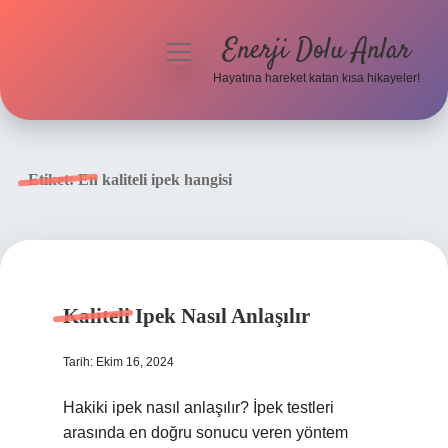
Enerji Dolu Anlar
menüyü
aç
Hayatına hareket katan kısa hikayeler!
Anasayfa
Gizlilik Politikası
Etiket:
En kaliteli ipek hangisi
Yasal Uyarı
Hakkımızda
Kaliteli Ipek Nasıl Anlaşılır
Tarih: Ekim 16, 2024
Hakiki ipek nasıl anlaşılır? İpek testleri
arasında en doğru sonucu veren yöntem