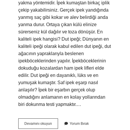
yakma yöntemidir. İpek kumaştan birkaç iplik
çekip yakabilirsiniz. Gerçek ipek yandığında
yanmış saç gibi kokar ve alev belirdiği anda
yanma durur. Ortaya çıkan külü elinize
sürerseniz kül dağılır ve toza dönüşür. En
kaliteli ipek hangisi? Dut ipeği; Dünyanın en
kaliteli ipeği olarak kabul edilen dut ipeği, dut
ağacının yapraklarıyla beslenen
ipekböceklerinden yapılır. İpekböceklerinin
dokuduğu kozalardan ham ipek lifleri elde
edilir. Dut ipeği en dayanıklı, lüks ve en
yumuşak kumaştır. Saf ipek eşarp nasıl
anlaşılır? İpek bir eşarbın gerçek olup
olmadığını anlamanın en kolay yollarından
biri dokunma testi yapmaktır.…
Kaliteli
Devamını okuyun
Yorum Bırak
Ipek