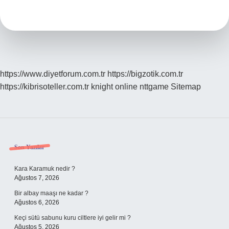
Nasıl
Anlaşılır
https://www.diyetforum.com.tr
https://bigzotik.com.tr
https://kibrisoteller.com.tr
knight online
nttgame
Sitemap
Sidebar
Son Yazılar
Kara Karamuk nedir ?
Ağustos 7, 2026
Bir albay maaşı ne kadar ?
Ağustos 6, 2026
Keçi sütü sabunu kuru ciltlere iyi gelir mi ?
Ağustos 5, 2026