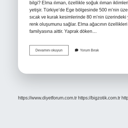
bilgi? Elma ılıman, özellikle soğuk ılıman iklim
yetişir. Türkiye’de Ege bölgesinde 500 m’nin ü
sıcak ve kurak kesimlerinde 80 m’nin üzerindeki y
renk oluşumunu sağlar. Elma ağacının özellikler
familyasına aittir. Yaprak döken…
Elmanın
Devamını okuyun
Yorum Bırak
Tanımı
Nedir
https://www.diyetforum.com.tr
https://bigzotik.com.tr
htt