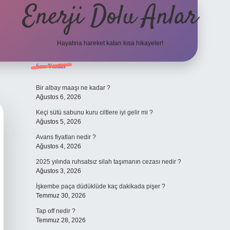
Enerji Dolu Anlar
Hayatına hareket katan kısa hikayeler!
Sidebar
Son Yazılar
tulipbet giriş adresi
tulipbett.net
Bir albay maaşı ne kadar ?
Ağustos 6, 2026
Keçi sütü sabunu kuru ciltlere iyi gelir mi ?
Ağustos 5, 2026
Avans fiyatları nedir ?
Ağustos 4, 2026
2025 yılında ruhsatsız silah taşımanın cezası nedir ?
Ağustos 3, 2026
İşkembe paça düdüklüde kaç dakikada pişer ?
Temmuz 30, 2026
Tap off nedir ?
Temmuz 28, 2026