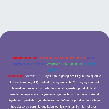
bett.net
Reklam ve İletişim:
E-mail:
backlinkpaneli@gmail.com
Teams:
forumhizmeti@gmail.com
Whatsapp: 0262 606 0 726
Telegram:
@karabul
Yasal Uyarı:
Sitemiz, 5651 Sayılı Kanun gereğince Bilgi Teknolojileri ve
İletişim Kurumu (BTK) tarafından onaylanmış bir Yer Sağlayıcı olarak
hizmet vermektedir. Bu nedenle, sitedeki içerikleri proaktif olarak
denetleme veya araştırma yükümlülüğümüz bulunmamaktadır. Ancak,
üyelerimiz yazdıkları içeriklerin sorumluluğunu taşımakta olup, siteye
üye olarak bu sorumluluğu kabul etmiş sayılırlar. Bu internet sitesi,