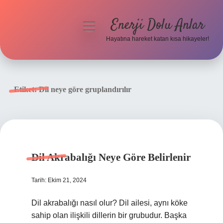
Enerji Dolu Anlar
menüyü
aç
Hayatına hareket katan kısa hikayeler!
Anasayfa
Gizlilik Politikası
Etiket:
Dil neye göre gruplandırılır
Yasal Uyarı
Hakkımızda
Dil Akrabalığı Neye Göre Belirlenir
Tarih: Ekim 21, 2024
Dil akrabalığı nasıl olur? Dil ailesi, aynı köke
sahip olan ilişkili dillerin bir grubudur. Başka