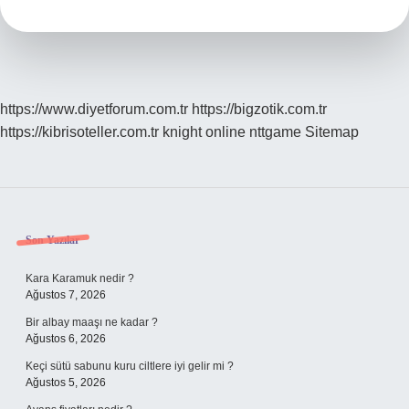
Göre
Belirlenir
https://www.diyetforum.com.tr
https://bigzotik.com.tr
https://kibrisoteller.com.tr
knight online
nttgame
Sitemap
Sidebar
Son Yazılar
Kara Karamuk nedir ?
Ağustos 7, 2026
Bir albay maaşı ne kadar ?
Ağustos 6, 2026
Keçi sütü sabunu kuru ciltlere iyi gelir mi ?
Ağustos 5, 2026