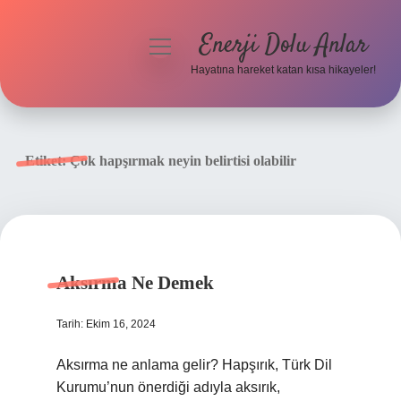
Enerji Dolu Anlar
menüyü
aç
Hayatına hareket katan kısa hikayeler!
Anasayfa
Gizlilik Politikası
Etiket:
Çok hapşırmak neyin belirtisi olabilir
Yasal Uyarı
Hakkımızda
Aksırma Ne Demek
Tarih: Ekim 16, 2024
Aksırma ne anlama gelir? Hapşırık, Türk Dil
Kurumu’nun önerdiği adıyla aksırık,