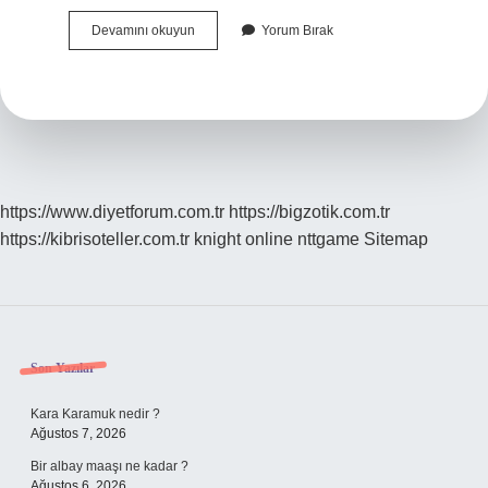
Aksırma
Devamını okuyun
Yorum Bırak
Ne
Demek
https://www.diyetforum.com.tr
https://bigzotik.com.tr
https://kibrisoteller.com.tr
knight online
nttgame
Sitemap
Sidebar
Son Yazılar
Kara Karamuk nedir ?
Ağustos 7, 2026
Bir albay maaşı ne kadar ?
Ağustos 6, 2026