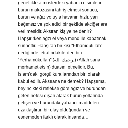
genellikle atmosferdeki yabancı cisimlerin
burun mukozasını tahriş etmesi sonucu,
burun ve ağız yoluyla havanın hızlı, yarı
bağımsız ve şok edici bir şekilde akciğerlere
verilmesidir. Aksıran kişiye ne denir?
Hapşırırken ağzı el veya mendille kapatmak
sünnettir. Hapşıran bir kişi “Elhamdülillah”
dediğinde, etrafındakilerden biri
“Yerhamükellah” (يرحمك الله) (Allah sana
merhamet etsin) duasını etmelidir. Bu,
İslam’daki görgü kurallarından biri olarak
kabul edilir. Aksırana ne demek? Hapşırma,
beyincikteki reflekse göre ağız ve burundan
gelen nefesi dışarı atarak burun yollarında
gelişen ve burundaki yabancı maddeleri
uzaklaştıran bir olay olduğundan ve
esnemeden farklı olarak insanda…