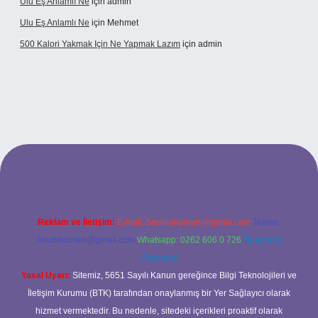
Ulu Eş Anlamlı Ne
için
admin
Ulu Eş Anlamlı Ne
için
Mehmet
500 Kalori Yakmak Için Ne Yapmak Lazım
için
admin
ipbett.net
Reklam ve İletişim:
E-mail:
backlinkpaneli@gmail.com
Teams:
forumhizmeti@gmail.com
Whatsapp: 0262 606 0 726
Telegram:
@karabul
Yasal Uyarı:
Sitemiz, 5651 Sayılı Kanun gereğince Bilgi Teknolojileri ve
İletişim Kurumu (BTK) tarafından onaylanmış bir Yer Sağlayıcı olarak
hizmet vermektedir. Bu nedenle, sitedeki içerikleri proaktif olarak