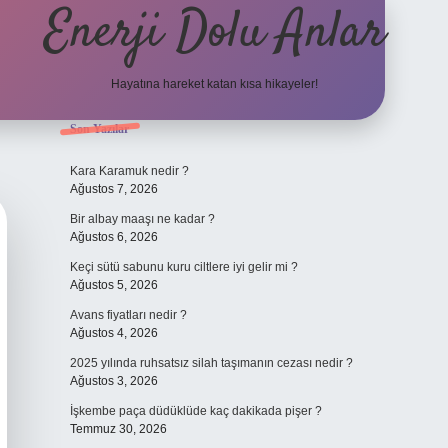
Enerji Dolu Anlar
Hayatına hareket katan kısa hikayeler!
Sidebar
Son Yazılar
tulipbet giriş adresi
tulipbett.net
Kara Karamuk nedir ?
Ağustos 7, 2026
Bir albay maaşı ne kadar ?
Ağustos 6, 2026
Keçi sütü sabunu kuru ciltlere iyi gelir mi ?
Ağustos 5, 2026
Avans fiyatları nedir ?
Ağustos 4, 2026
2025 yılında ruhsatsız silah taşımanın cezası nedir ?
Ağustos 3, 2026
İşkembe paça düdüklüde kaç dakikada pişer ?
Temmuz 30, 2026