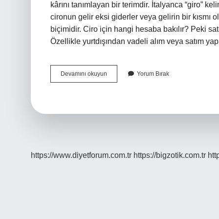
kârını tanımlayan bir terimdir. İtalyanca “giro” k
cironun gelir eksi giderler veya gelirin bir kısmı 
biçimidir. Ciro için hangi hesaba bakılır? Peki sa
Özellikle yurtdışından vadeli alım veya satım ya
Ciro
Devamını okuyun
Yorum Bırak
Net
Satış
Mı
Brüt
Satış
Mı
https://www.diyetforum.com.tr
https://bigzotik.com.tr
htt