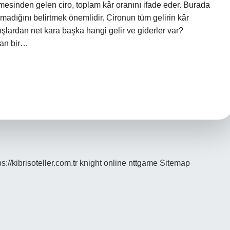
elimesinden gelen ciro, toplam kâr oranını ifade eder. Burada
olmadığını belirtmek önemlidir. Cironun tüm gelirin kâr
tışlardan net kara başka hangi gelir ve giderler var?
pan bir…
ps://kibrisoteller.com.tr
knight online
nttgame
Sitemap