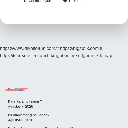
Cip
Devamını okuyun
12 Yorum
Fiyatı
Ne
Demek
https://www.diyetforum.com.tr
https://bigzotik.com.tr
https://kibrisoteller.com.tr
knight online
nttgame
Sitemap
Sidebar
Son Yazılar
Kara Karamuk nedir ?
Ağustos 7, 2026
Bir albay maaşı ne kadar ?
Ağustos 6, 2026