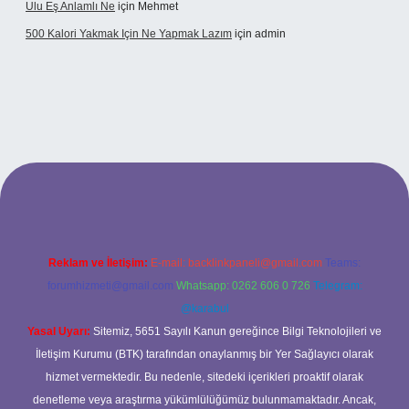
Ulu Eş Anlamlı Ne
için
Mehmet
500 Kalori Yakmak Için Ne Yapmak Lazım
için
admin
bett.net
Reklam ve İletişim:
E-mail:
backlinkpaneli@gmail.com
Teams:
forumhizmeti@gmail.com
Whatsapp: 0262 606 0 726
Telegram:
@karabul
Yasal Uyarı:
Sitemiz, 5651 Sayılı Kanun gereğince Bilgi Teknolojileri ve
İletişim Kurumu (BTK) tarafından onaylanmış bir Yer Sağlayıcı olarak
hizmet vermektedir. Bu nedenle, sitedeki içerikleri proaktif olarak
denetleme veya araştırma yükümlülüğümüz bulunmamaktadır. Ancak,