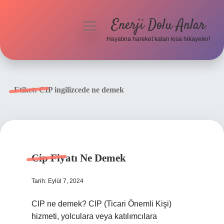
Enerji Dolu Anlar
menüyü
aç
Hayatına hareket katan kısa hikayeler!
Anasayfa
Gizlilik Politikası
Etiket:
CIP ingilizcede ne demek
Yasal Uyarı
Hakkımızda
Cip Fiyatı Ne Demek
Tarih: Eylül 7, 2024
CIP ne demek? CIP (Ticari Önemli Kişi)
hizmeti, yolculara veya katılımcılara