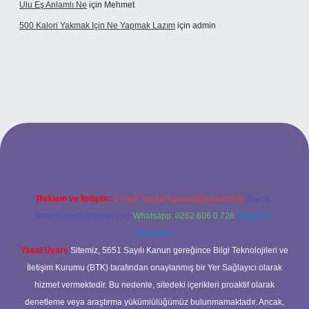
Ulu Eş Anlamlı Ne
için
Mehmet
500 Kalori Yakmak Için Ne Yapmak Lazım
için
admin
ipbett.net
Reklam ve İletişim:
E-mail:
backlinkpaneli@gmail.com
Teams:
forumhizmeti@gmail.com
Whatsapp: 0262 606 0 726
Telegram:
@karabul
Yasal Uyarı:
Sitemiz, 5651 Sayılı Kanun gereğince Bilgi Teknolojileri ve
İletişim Kurumu (BTK) tarafından onaylanmış bir Yer Sağlayıcı olarak
hizmet vermektedir. Bu nedenle, sitedeki içerikleri proaktif olarak
denetleme veya araştırma yükümlülüğümüz bulunmamaktadır. Ancak,