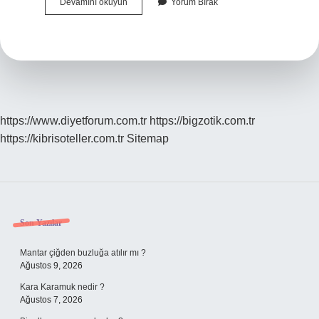
Deve
Devamını okuyun
Yorum Bırak
Dikeni
Cinsel
Gücü
Artırır
Mı
https://www.diyetforum.com.tr
https://bigzotik.com.tr
https://kibrisoteller.com.tr
Sitemap
Sidebar
Son Yazılar
Mantar çiğden buzluğa atılır mı ?
Ağustos 9, 2026
Kara Karamuk nedir ?
Ağustos 7, 2026