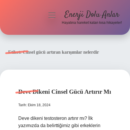
Enerji Dolu Anlar
menüyü
aç
Hayatına hareket katan kısa hikayeler!
Anasayfa
Gizlilik Politikası
Etiket:
Cinsel gücü artıran karışımlar nelerdir
Yasal Uyarı
Hakkımızda
Deve Dikeni Cinsel Gücü Artırır Mı
Tarih: Ekim 18, 2024
Deve dikeni testosteron artırır mı? İlk
yazımızda da belirttiğimiz gibi erkeklerin