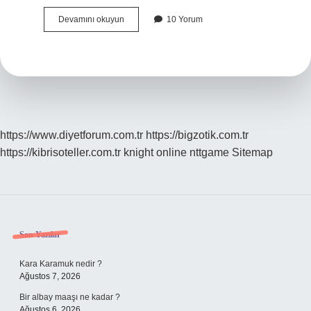
Modern
Devamını okuyun
10 Yorum
Ve
Çağdaş
Ne
Demek
https://www.diyetforum.com.tr
https://bigzotik.com.tr
https://kibrisoteller.com.tr
knight online
nttgame
Sitemap
Sidebar
Son Yazılar
Kara Karamuk nedir ?
Ağustos 7, 2026
Bir albay maaşı ne kadar ?
Ağustos 6, 2026