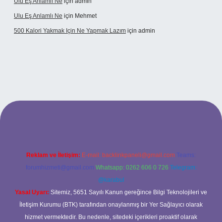
Ulu Eş Anlamlı Ne
için
admin
Ulu Eş Anlamlı Ne
için
Mehmet
500 Kalori Yakmak Için Ne Yapmak Lazım
için
admin
bett.net
Reklam ve İletişim:
E-mail:
backlinkpaneli@gmail.com
Teams:
forumhizmeti@gmail.com
Whatsapp: 0262 606 0 726
Telegram:
@karabul
Yasal Uyarı:
Sitemiz, 5651 Sayılı Kanun gereğince Bilgi Teknolojileri ve
İletişim Kurumu (BTK) tarafından onaylanmış bir Yer Sağlayıcı olarak
hizmet vermektedir. Bu nedenle, sitedeki içerikleri proaktif olarak