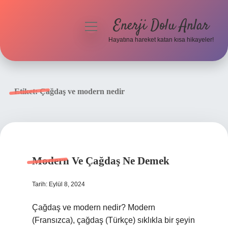
Enerji Dolu Anlar
menüyü
aç
Hayatına hareket katan kısa hikayeler!
Anasayfa
Gizlilik Politikası
Etiket:
Çağdaş ve modern nedir
Yasal Uyarı
Hakkımızda
Modern Ve Çağdaş Ne Demek
Tarih: Eylül 8, 2024
Çağdaş ve modern nedir? Modern
(Fransızca), çağdaş (Türkçe) sıklıkla bir şeyin