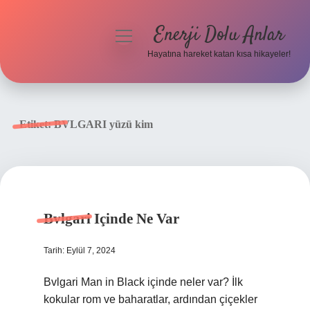
Enerji Dolu Anlar
menüyü
aç
Hayatına hareket katan kısa hikayeler!
Anasayfa
Gizlilik Politikası
Etiket:
BVLGARI yüzü kim
Yasal Uyarı
Hakkımızda
Bvlgari Içinde Ne Var
Tarih: Eylül 7, 2024
Bvlgari Man in Black içinde neler var? İlk
kokular rom ve baharatlar, ardından çiçekler