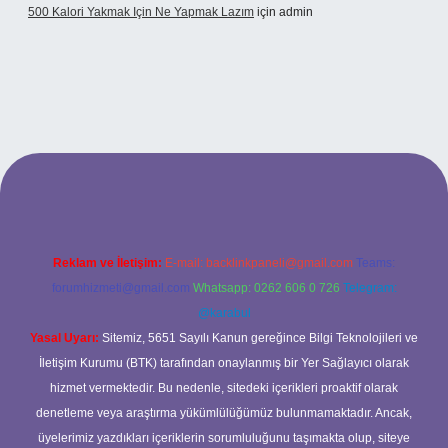
500 Kalori Yakmak Için Ne Yapmak Lazım
için
admin
bett.net
Reklam ve İletişim:
E-mail:
backlinkpaneli@gmail.com
Teams:
forumhizmeti@gmail.com
Whatsapp: 0262 606 0 726
Telegram:
@karabul
Yasal Uyarı:
Sitemiz, 5651 Sayılı Kanun gereğince Bilgi Teknolojileri ve
İletişim Kurumu (BTK) tarafından onaylanmış bir Yer Sağlayıcı olarak
hizmet vermektedir. Bu nedenle, sitedeki içerikleri proaktif olarak
denetleme veya araştırma yükümlülüğümüz bulunmamaktadır. Ancak,
üyelerimiz yazdıkları içeriklerin sorumluluğunu taşımakta olup, siteye