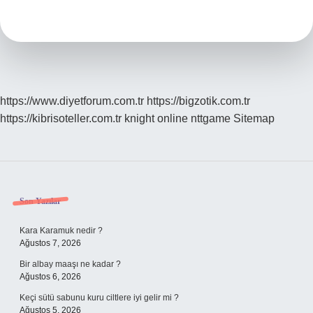
Ne
Var
https://www.diyetforum.com.tr
https://bigzotik.com.tr
https://kibrisoteller.com.tr
knight online
nttgame
Sitemap
Sidebar
Son Yazılar
Kara Karamuk nedir ?
Ağustos 7, 2026
Bir albay maaşı ne kadar ?
Ağustos 6, 2026
Keçi sütü sabunu kuru ciltlere iyi gelir mi ?
Ağustos 5, 2026