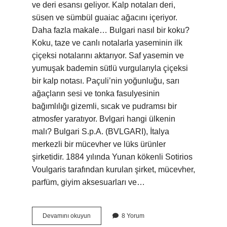
ve deri esansı geliyor. Kalp notaları deri,
süsen ve sümbül guaiac ağacını içeriyor.
Daha fazla makale… Bulgari nasıl bir koku?
Koku, taze ve canlı notalarla yaseminin ilk
çiçeksi notalarını aktarıyor. Saf yasemin ve
yumuşak bademin sütlü vurgularıyla çiçeksi
bir kalp notası. Paçuli’nin yoğunluğu, sarı
ağaçların sesi ve tonka fasulyesinin
bağımlılığı gizemli, sıcak ve pudramsı bir
atmosfer yaratıyor. Bvlgari hangi ülkenin
malı? Bulgari S.p.A. (BVLGARI), İtalya
merkezli bir mücevher ve lüks ürünler
şirketidir. 1884 yılında Yunan kökenli Sotirios
Voulgaris tarafından kurulan şirket, mücevher,
parfüm, giyim aksesuarları ve…
Bvlgari
Devamını okuyun
8 Yorum
Içinde