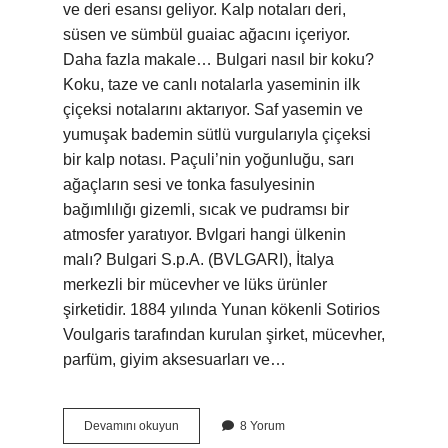
ve deri esansı geliyor. Kalp notaları deri,
süsen ve sümbül guaiac ağacını içeriyor.
Daha fazla makale… Bulgari nasıl bir koku?
Koku, taze ve canlı notalarla yaseminin ilk
çiçeksi notalarını aktarıyor. Saf yasemin ve
yumuşak bademin sütlü vurgularıyla çiçeksi
bir kalp notası. Paçuli’nin yoğunluğu, sarı
ağaçların sesi ve tonka fasulyesinin
bağımlılığı gizemli, sıcak ve pudramsı bir
atmosfer yaratıyor. Bvlgari hangi ülkenin
malı? Bulgari S.p.A. (BVLGARI), İtalya
merkezli bir mücevher ve lüks ürünler
şirketidir. 1884 yılında Yunan kökenli Sotirios
Voulgaris tarafından kurulan şirket, mücevher,
parfüm, giyim aksesuarları ve…
Bvlgari
Devamını okuyun
8 Yorum
Içinde