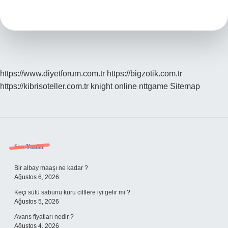
Ne
Var
https://www.diyetforum.com.tr
https://bigzotik.com.tr
https://kibrisoteller.com.tr
knight online
nttgame
Sitemap
Sidebar
Son Yazılar
Bir albay maaşı ne kadar ?
Ağustos 6, 2026
Keçi sütü sabunu kuru ciltlere iyi gelir mi ?
Ağustos 5, 2026
Avans fiyatları nedir ?
Ağustos 4, 2026