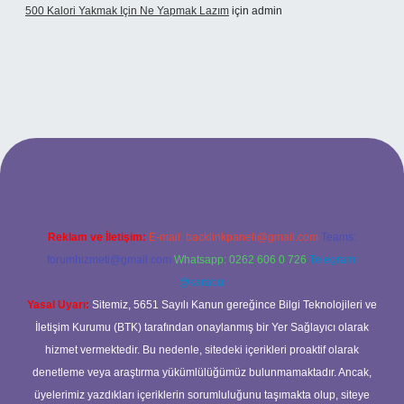
500 Kalori Yakmak Için Ne Yapmak Lazım
için
admin
bett.net
Reklam ve İletişim:
E-mail:
backlinkpaneli@gmail.com
Teams:
forumhizmeti@gmail.com
Whatsapp: 0262 606 0 726
Telegram:
@karabul
Yasal Uyarı:
Sitemiz, 5651 Sayılı Kanun gereğince Bilgi Teknolojileri ve
İletişim Kurumu (BTK) tarafından onaylanmış bir Yer Sağlayıcı olarak
hizmet vermektedir. Bu nedenle, sitedeki içerikleri proaktif olarak
denetleme veya araştırma yükümlülüğümüz bulunmamaktadır. Ancak,
üyelerimiz yazdıkları içeriklerin sorumluluğunu taşımakta olup, siteye