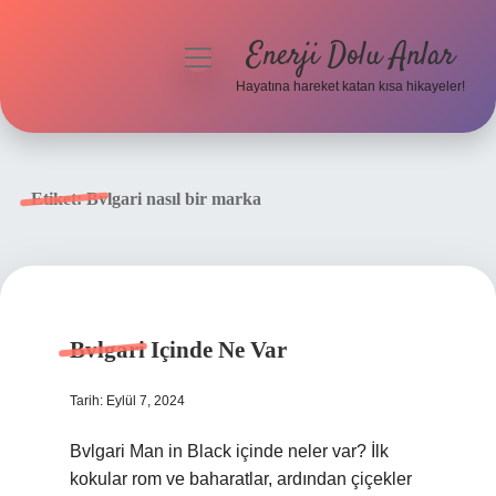
Enerji Dolu Anlar
menüyü
aç
Hayatına hareket katan kısa hikayeler!
Anasayfa
Gizlilik Politikası
Etiket:
Bvlgari nasıl bir marka
Yasal Uyarı
Hakkımızda
Bvlgari Içinde Ne Var
Tarih: Eylül 7, 2024
Bvlgari Man in Black içinde neler var? İlk
kokular rom ve baharatlar, ardından çiçekler