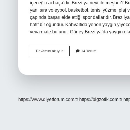
içeceği cachaça’dır. Brezilya neyi ile meşhur? 
yanı sıra voleybol, basketbol, ​​tenis, yüzme, plaj
çapında başarı elde ettiği spor dallarıdır. Brezily
hafif bir öğündür. Kahvaltıda yenen yaygın yiye
veya mate bulunur. Güney Brezilya’da yaygın o
Brezilyanın
Devamını okuyun
14 Yorum
Geleneksel
Yemeği
Nedir
https://www.diyetforum.com.tr
https://bigzotik.com.tr
htt