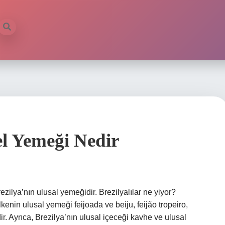
el Yemeği Nedir
ilya’nın ulusal yemeğidir. Brezilyalılar ne yiyor?
enin ulusal yemeği feijoada ve beiju, feijão tropeiro,
. Ayrıca, Brezilya’nın ulusal içeceği kavhe ve ulusal