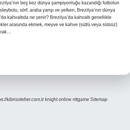
Brezilya’nın beş kez dünya şampiyonluğu kazandığı futbolun
 voleybolu, sörf, araba yarışı ve yelken, Brezilya’nın dünya
a’da kahvaltıda ne yenir? Brezilya’da kahvaltı genellikle
cekler arasında ekmek, meyve ve kahve (sütlü veya sütsüz)
larak…
ps://kibrisoteller.com.tr
knight online
nttgame
Sitemap