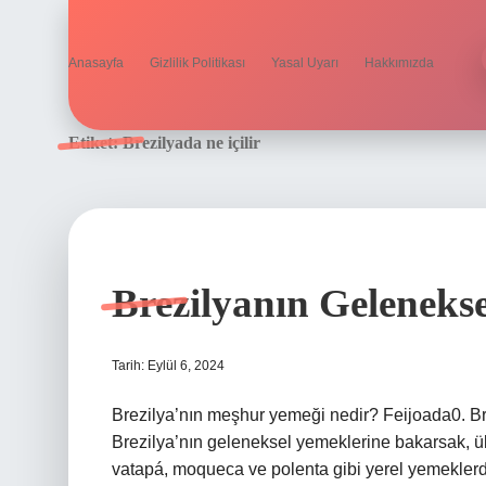
Anasayfa
Gizlilik Politikası
Yasal Uyarı
Hakkımızda
Etiket:
Brezilyada ne içilir
Brezilyanın Geleneks
Tarih: Eylül 6, 2024
Brezilya’nın meşhur yemeği nedir? Feijoada0. Brez
Brezilya’nın geleneksel yemeklerine bakarsak, ülk
vatapá, moqueca ve polenta gibi yerel yemeklerdir