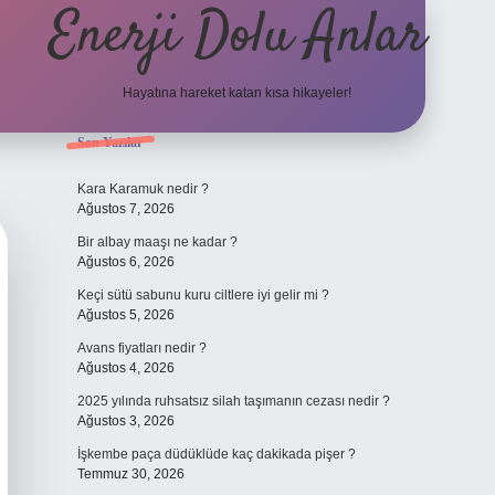
Enerji Dolu Anlar
Hayatına hareket katan kısa hikayeler!
Sidebar
Son Yazılar
tulipbet giriş adresi
tulipbett.net
Kara Karamuk nedir ?
Ağustos 7, 2026
Bir albay maaşı ne kadar ?
Ağustos 6, 2026
Keçi sütü sabunu kuru ciltlere iyi gelir mi ?
Ağustos 5, 2026
Avans fiyatları nedir ?
Ağustos 4, 2026
2025 yılında ruhsatsız silah taşımanın cezası nedir ?
Ağustos 3, 2026
İşkembe paça düdüklüde kaç dakikada pişer ?
Temmuz 30, 2026