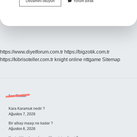
Çok
Devamını okuyun
Yorum Bırak
Bilgili
Kişiye
Ne
Denir
https://www.diyetforum.com.tr
https://bigzotik.com.tr
https://kibrisoteller.com.tr
knight online
nttgame
Sitemap
Sidebar
Son Yazılar
Kara Karamuk nedir ?
Ağustos 7, 2026
Bir albay maaşı ne kadar ?
Ağustos 6, 2026