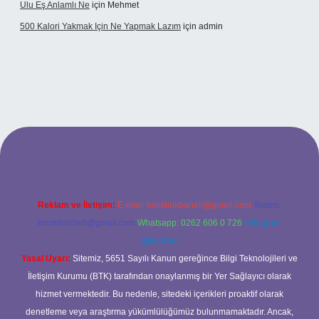
Ulu Eş Anlamlı Ne
için
Mehmet
500 Kalori Yakmak Için Ne Yapmak Lazım
için
admin
bett.net
Reklam ve İletişim:
E-mail:
backlinkpaneli@gmail.com
Teams:
forumhizmeti@gmail.com
Whatsapp: 0262 606 0 726
Telegram:
@karabul
Yasal Uyarı:
Sitemiz, 5651 Sayılı Kanun gereğince Bilgi Teknolojileri ve
İletişim Kurumu (BTK) tarafından onaylanmış bir Yer Sağlayıcı olarak
hizmet vermektedir. Bu nedenle, sitedeki içerikleri proaktif olarak
denetleme veya araştırma yükümlülüğümüz bulunmamaktadır. Ancak,