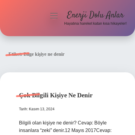
Enerji Dolu Anlar
menüyü
aç
Hayatına hareket katan kısa hikayeler!
Anasayfa
Gizlilik Politikası
Etiket:
Bilge kişiye ne denir
Yasal Uyarı
Hakkımızda
Çok Bilgili Kişiye Ne Denir
Tarih: Kasım 13, 2024
Bilgili olan kişiye ne denir? Cevap: Böyle
insanlara “zeki” denir.12 Mayıs 2017Cevap: