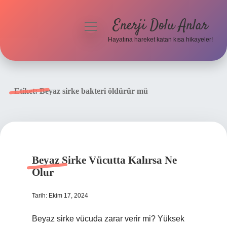
Enerji Dolu Anlar
menüyü
aç
Hayatına hareket katan kısa hikayeler!
Anasayfa
Gizlilik Politikası
Etiket:
Beyaz sirke bakteri öldürür mü
Yasal Uyarı
Hakkımızda
Beyaz Sirke Vücutta Kalırsa Ne
Olur
Tarih: Ekim 17, 2024
Beyaz sirke vücuda zarar verir mi? Yüksek