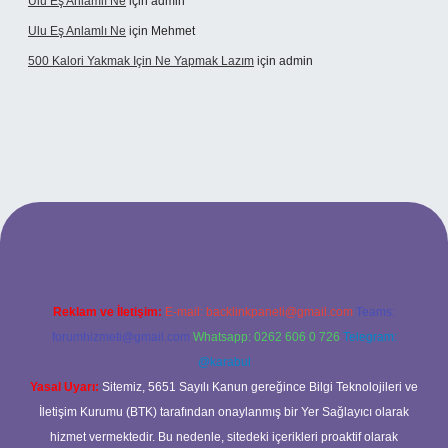
Ulu Eş Anlamlı Ne
için
admin
Ulu Eş Anlamlı Ne
için
Mehmet
500 Kalori Yakmak Için Ne Yapmak Lazım
için
admin
pbett.net
Reklam ve İletişim:
E-mail:
backlinkpaneli@gmail.com
Teams:
forumhizmeti@gmail.com
Whatsapp: 0262 606 0 726
Telegram:
@karabul
Yasal Uyarı:
Sitemiz, 5651 Sayılı Kanun gereğince Bilgi Teknolojileri ve
İletişim Kurumu (BTK) tarafından onaylanmış bir Yer Sağlayıcı olarak
hizmet vermektedir. Bu nedenle, sitedeki içerikleri proaktif olarak