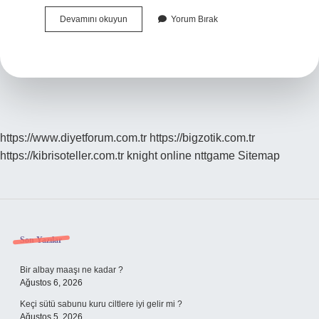
Beyaz
Devamını okuyun
Yorum Bırak
Sirke
Vücutta
Kalırsa
Ne
Olur
https://www.diyetforum.com.tr
https://bigzotik.com.tr
https://kibrisoteller.com.tr
knight online
nttgame
Sitemap
Sidebar
Son Yazılar
Bir albay maaşı ne kadar ?
Ağustos 6, 2026
Keçi sütü sabunu kuru ciltlere iyi gelir mi ?
Ağustos 5, 2026