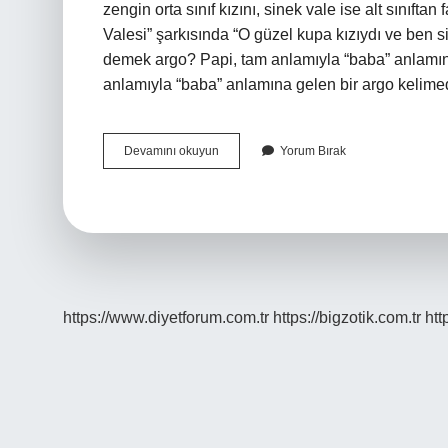
zengin orta sınıf kızını, sinek vale ise alt sınıft
Valesi” şarkısında “O güzel kupa kızıydı ve ben s
demek argo? Papi, tam anlamıyla “baba” anlamın
anlamıyla “baba” anlamına gelen bir argo kelime
Bevara
Devamını okuyun
Yorum Bırak
Ne
Demek
https://www.diyetforum.com.tr
https://bigzotik.com.tr
htt