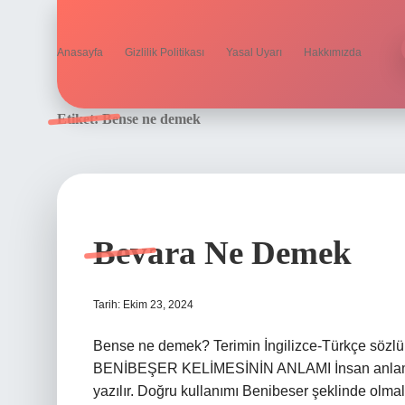
Anasayfa
Gizlilik Politikası
Yasal Uyarı
Hakkımızda
Etiket:
Bense ne demek
Bevara Ne Demek
Tarih: Ekim 23, 2024
Bense ne demek? Terimin İngilizce-Türkçe sözlük
BENİBEŞER KELİMESİNİN ANLAMI İnsan anlamına g
yazılır. Doğru kullanımı Benibeser şeklinde olmal