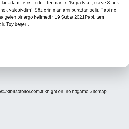
an fakir adamı temsil eder. Teoman’ın “Kupa Kraliçesi ve Sinek
inek valesiydim”. Sözlerinin anlamı buradan gelir. Papi ne
a gelen bir argo kelimedir. 19 Şubat 2021Papi, tam
dir. Toy beşer…
ps://kibrisoteller.com.tr
knight online
nttgame
Sitemap