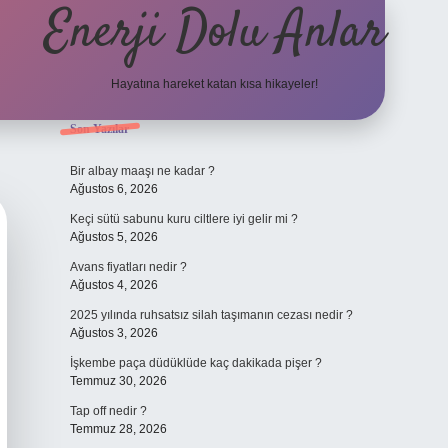
Enerji Dolu Anlar
Hayatına hareket katan kısa hikayeler!
Sidebar
Son Yazılar
tulipbet giriş a
Bir albay maaşı ne kadar ?
Ağustos 6, 2026
Keçi sütü sabunu kuru ciltlere iyi gelir mi ?
Ağustos 5, 2026
Avans fiyatları nedir ?
Ağustos 4, 2026
2025 yılında ruhsatsız silah taşımanın cezası nedir ?
Ağustos 3, 2026
İşkembe paça düdüklüde kaç dakikada pişer ?
Temmuz 30, 2026
Tap off nedir ?
Temmuz 28, 2026