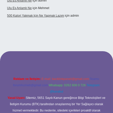
Ulu Eş Anlamlı Ne
için
admin
Ulu Eş Anlamlı Ne
için
Mehmet
500 Kalori Yakmak Için Ne Yapmak Lazım
için
admin
bett.net
Reklam ve İletişim:
E-mail:
backlinkpaneli@gmail.com
Teams:
forumhizmeti@gmail.com
Whatsapp: 0262 606 0 726
Telegram:
@karabul
Yasal Uyarı:
Sitemiz, 5651 Sayılı Kanun gereğince Bilgi Teknolojileri ve
İletişim Kurumu (BTK) tarafından onaylanmış bir Yer Sağlayıcı olarak
hizmet vermektedir. Bu nedenle, sitedeki içerikleri proaktif olarak