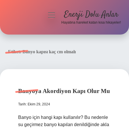
Enerji Dolu Anlar
menüyü
aç
Hayatına hareket katan kısa hikayeler!
Anasayfa
Gizlilik Politikası
Etiket:
Banyo kapısı kaç cm olmalı
Yasal Uyarı
Hakkımızda
Banyoya Akordiyon Kapı Olur Mu
Tarih: Ekim 29, 2024
Banyo için hangi kapı kullanılır? Bu nedenle
su geçirmez banyo kapıları denildiğinde akla