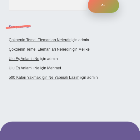
Arama
Son yorumlar
Çokgenin Temel Elemanları Nelerdir
için
admin
Çokgenin Temel Elemanları Nelerdir
için
Melike
Ulu Eş Anlamlı Ne
için
admin
Ulu Eş Anlamlı Ne
için
Mehmet
500 Kalori Yakmak Için Ne Yapmak Lazım
için
admin
bett.net