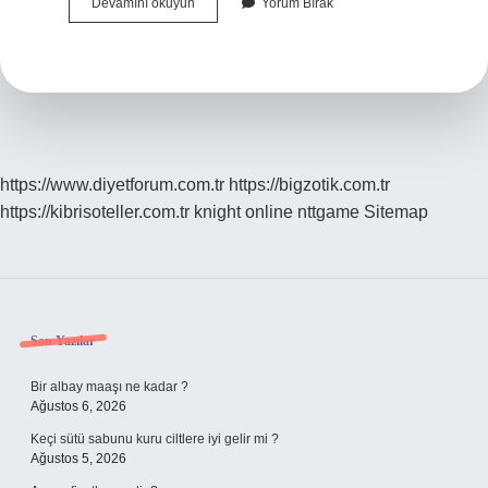
Banyoya
Devamını okuyun
Yorum Bırak
Akordiyon
Kapı
Olur
Mu
https://www.diyetforum.com.tr
https://bigzotik.com.tr
https://kibrisoteller.com.tr
knight online
nttgame
Sitemap
Sidebar
Son Yazılar
Bir albay maaşı ne kadar ?
Ağustos 6, 2026
Keçi sütü sabunu kuru ciltlere iyi gelir mi ?
Ağustos 5, 2026