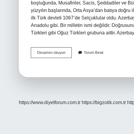
boşluğunda, Musafiriler, Sacis, Şeddadiler ve Büv
yüzyılın başlarında, Orta Asya’dan batıya doğru i
ilk Türk devleti 1067’de Selçuklular oldu. Azerba
Anadolu gibi. Bir milletin ismi değildir. Doğrusu
Türkleri gibi Oğuz Türkleri grubuna aittir. Azer
Azerbaycan
Devamını okuyun
Yorum Bırak
Türk
Mu
https://www.diyetforum.com.tr
https://bigzotik.com.tr
htt