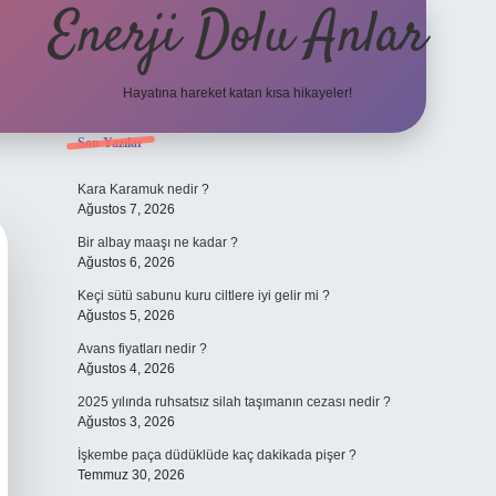
Enerji Dolu Anlar
Hayatına hareket katan kısa hikayeler!
Sidebar
Son Yazılar
tulipbet giriş adresi
tulipbett.net
Kara Karamuk nedir ?
Ağustos 7, 2026
Bir albay maaşı ne kadar ?
Ağustos 6, 2026
Keçi sütü sabunu kuru ciltlere iyi gelir mi ?
Ağustos 5, 2026
Avans fiyatları nedir ?
Ağustos 4, 2026
2025 yılında ruhsatsız silah taşımanın cezası nedir ?
Ağustos 3, 2026
İşkembe paça düdüklüde kaç dakikada pişer ?
Temmuz 30, 2026