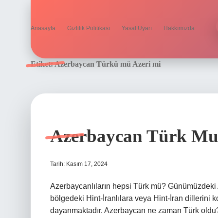
Anasayfa
Gizlilik Politikası
Yasal Uyarı
Hakkımızda
Etiket:
Azerbaycan Türkü mü Azeri mi
Azerbaycan Türk M
Tarih: Kasım 17, 2024
Azerbaycanlıların hepsi Türk mü? Günümüzdeki A
bölgedeki Hint-İranlılara veya Hint-İran dillerini
dayanmaktadır. Azerbaycan ne zaman Türk oldu? Ab