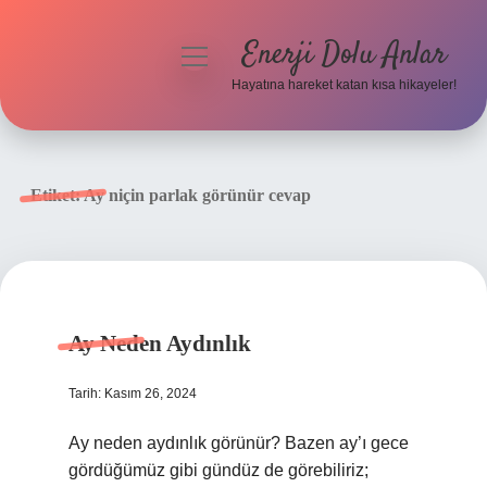
Enerji Dolu Anlar
menüyü
aç
Hayatına hareket katan kısa hikayeler!
Anasayfa
Gizlilik Politikası
Etiket:
Ay niçin parlak görünür cevap
Yasal Uyarı
Hakkımızda
Ay Neden Aydınlık
Tarih: Kasım 26, 2024
Ay neden aydınlık görünür? Bazen ay’ı gece
gördüğümüz gibi gündüz de görebiliriz;