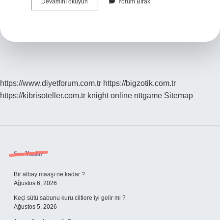
Ay
Devamını okuyun
Yorum Bırak
Neden
Aydınlık
https://www.diyetforum.com.tr
https://bigzotik.com.tr
https://kibrisoteller.com.tr
knight online
nttgame
Sitemap
Sidebar
Son Yazılar
Bir albay maaşı ne kadar ?
Ağustos 6, 2026
Keçi sütü sabunu kuru ciltlere iyi gelir mi ?
Ağustos 5, 2026