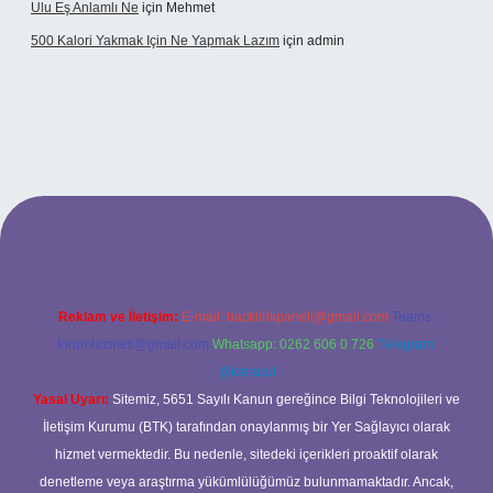
Ulu Eş Anlamlı Ne
için
Mehmet
500 Kalori Yakmak Için Ne Yapmak Lazım
için
admin
ipbett.net
Reklam ve İletişim:
E-mail:
backlinkpaneli@gmail.com
Teams:
forumhizmeti@gmail.com
Whatsapp: 0262 606 0 726
Telegram:
@karabul
Yasal Uyarı:
Sitemiz, 5651 Sayılı Kanun gereğince Bilgi Teknolojileri ve
İletişim Kurumu (BTK) tarafından onaylanmış bir Yer Sağlayıcı olarak
hizmet vermektedir. Bu nedenle, sitedeki içerikleri proaktif olarak
denetleme veya araştırma yükümlülüğümüz bulunmamaktadır. Ancak,