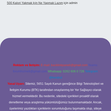
500 Kalori Yakmak Için Ne Yapmak Lazım
için
admin
pbett.net
Reklam ve İletişim:
E-mail:
backlinkpaneli@gmail.com
Teams:
forumhizmeti@gmail.com
Whatsapp: 0262 606 0 726
Telegram:
@karabul
Yasal Uyarı:
Sitemiz, 5651 Sayılı Kanun gereğince Bilgi Teknolojileri ve
İletişim Kurumu (BTK) tarafından onaylanmış bir Yer Sağlayıcı olarak
hizmet vermektedir. Bu nedenle, sitedeki içerikleri proaktif olarak
denetleme veya araştırma yükümlülüğümüz bulunmamaktadır. Ancak,
üyelerimiz yazdıkları içeriklerin sorumluluğunu taşımakta olup, siteye