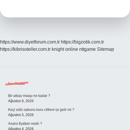
Ismi
Mi
https://www.diyetforum.com.tr
https://bigzotik.com.tr
https://kibrisoteller.com.tr
knight online
nttgame
Sitemap
Sidebar
Son Yazılar
Bir albay maaşı ne kadar ?
Ağustos 6, 2026
Keçi sütü sabunu kuru ciltlere iyi gelir mi ?
Ağustos 5, 2026
Avans fiyatları nedir ?
Ağustos 4, 2026