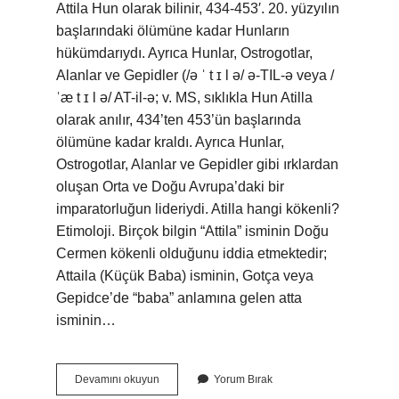
Attila Hun olarak bilinir, 434-453′. 20. yüzyılın
başlarındaki ölümüne kadar Hunların
hükümdarıydı. Ayrıca Hunlar, Ostrogotlar,
Alanlar ve Gepidler (/ə ˈ t ɪ l ə/ ə-TIL-ə veya /
ˈæ t ɪ l ə/ AT-il-ə; v. MS, sıklıkla Hun Atilla
olarak anılır, 434’ten 453’ün başlarında
ölümüne kadar kraldı. Ayrıca Hunlar,
Ostrogotlar, Alanlar ve Gepidler gibi ırklardan
oluşan Orta ve Doğu Avrupa’daki bir
imparatorluğun lideriydi. Atilla hangi kökenli?
Etimoloji. Birçok bilgin “Attila” isminin Doğu
Cermen kökenli olduğunu iddia etmektedir;
Attaila (Küçük Baba) isminin, Gotça veya
Gepidce’de “baba” anlamına gelen atta
isminin…
Atilla
Devamını okuyun
Yorum Bırak
Türk