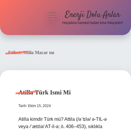
Enerji Dolu Anlar
menüyü
aç
Hayatına hareket katan kısa hikayeler!
Anasayfa
Gizlilik Politikası
Etiket:
Attila Macar mı
Yasal Uyarı
Hakkımızda
Atilla Türk Ismi Mi
Tarih: Ekim 15, 2024
Atilla kimdir Türk mü? Attila (/əˈtɪlə/ ə-TIL-ə
veya /ˈætɪlə/ AT-il-ə; ö. 406–453), sıklıkla