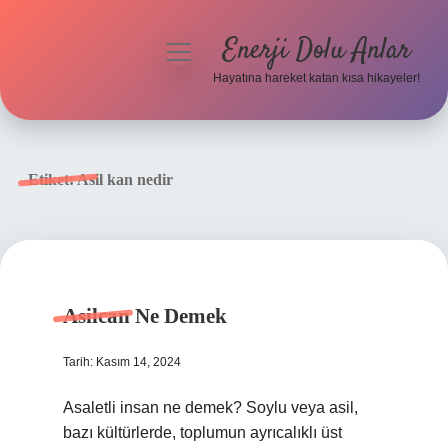
Enerji Dolu Anlar
menüyü
aç
Hayatına hareket katan kısa hikayeler!
Anasayfa
Gizlilik Politikası
Etiket:
Asil kan nedir
Yasal Uyarı
Hakkımızda
Asilcan Ne Demek
Tarih: Kasım 14, 2024
Asaletli insan ne demek? Soylu veya asil,
bazı kültürlerde, toplumun ayrıcalıklı üst