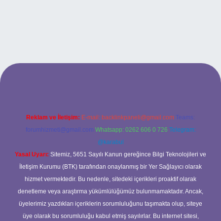
bett.net
Reklam ve İletişim:
E-mail:
backlinkpaneli@gmail.com
Teams:
forumhizmeti@gmail.com
Whatsapp: 0262 606 0 726
Telegram:
@karabul
Yasal Uyarı:
Sitemiz, 5651 Sayılı Kanun gereğince Bilgi Teknolojileri ve
İletişim Kurumu (BTK) tarafından onaylanmış bir Yer Sağlayıcı olarak
hizmet vermektedir. Bu nedenle, sitedeki içerikleri proaktif olarak
denetleme veya araştırma yükümlülüğümüz bulunmamaktadır. Ancak,
üyelerimiz yazdıkları içeriklerin sorumluluğunu taşımakta olup, siteye
üye olarak bu sorumluluğu kabul etmiş sayılırlar. Bu internet sitesi,