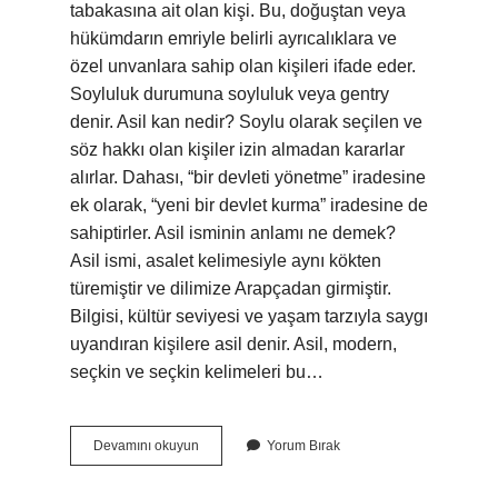
tabakasına ait olan kişi. Bu, doğuştan veya
hükümdarın emriyle belirli ayrıcalıklara ve
özel unvanlara sahip olan kişileri ifade eder.
Soyluluk durumuna soyluluk veya gentry
denir. Asil kan nedir? Soylu olarak seçilen ve
söz hakkı olan kişiler izin almadan kararlar
alırlar. Dahası, “bir devleti yönetme” iradesine
ek olarak, “yeni bir devlet kurma” iradesine de
sahiptirler. Asil isminin anlamı ne demek?
Asil ismi, asalet kelimesiyle aynı kökten
türemiştir ve dilimize Arapçadan girmiştir.
Bilgisi, kültür seviyesi ve yaşam tarzıyla saygı
uyandıran kişilere asil denir. Asil, modern,
seçkin ve seçkin kelimeleri bu…
Asilcan
Devamını okuyun
Yorum Bırak
Ne
Demek