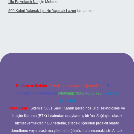
Ulu Eş Anlamlı Ne
için
Mehmet
500 Kalori Yakmak Için Ne Yapmak Lazım
için
admin
ipbett.net
Reklam ve İletişim:
E-mail:
backlinkpaneli@gmail.com
Teams:
forumhizmeti@gmail.com
Whatsapp: 0262 606 0 726
Telegram:
@karabul
Yasal Uyarı:
Sitemiz, 5651 Sayılı Kanun gereğince Bilgi Teknolojileri ve
İletişim Kurumu (BTK) tarafından onaylanmış bir Yer Sağlayıcı olarak
hizmet vermektedir. Bu nedenle, sitedeki içerikleri proaktif olarak
denetleme veya araştırma yükümlülüğümüz bulunmamaktadır. Ancak,