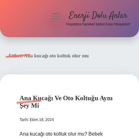
Enerji Dolu Anlar
menüyü
aç
Hayatına hareket katan kısa hikayeler!
Anasayfa
Gizlilik Politikası
Etiket:
Ana kucağı oto koltuk olur mu
Yasal Uyarı
Hakkımızda
Ana Kucağı Ve Oto Koltuğu Aynı
Şey Mi
Tarih: Ekim 18, 2024
Ana kucağı oto koltuk olur mu? Bebek