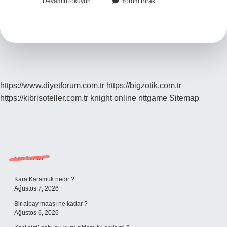
Ana
Devamını okuyun
Yorum Bırak
Kucağı
Ve
Oto
Koltuğu
Aynı
Şey
Mi
https://www.diyetforum.com.tr
https://bigzotik.com.tr
https://kibrisoteller.com.tr
knight online
nttgame
Sitemap
Sidebar
Son Yazılar
Kara Karamuk nedir ?
Ağustos 7, 2026
Bir albay maaşı ne kadar ?
Ağustos 6, 2026