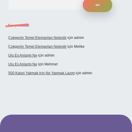
Arama
Son yorumlar
Çokgenin Temel Elemanları Nelerdir
için
admin
Çokgenin Temel Elemanları Nelerdir
için
Melike
Ulu Eş Anlamlı Ne
için
admin
Ulu Eş Anlamlı Ne
için
Mehmet
500 Kalori Yakmak Için Ne Yapmak Lazım
için
admin
ett.net