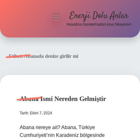
Enerji Dolu Anlar
menüyü
aç
Hayatına hareket katan kısa hikayeler!
Anasayfa
Gizlilik Politikası
Etiket:
Abanada denize girilir mi
Yasal Uyarı
Hakkımızda
Abana Ismi Nereden Gelmiştir
Tarih: Ekim 7, 2024
Abana nereye ait? Abana, Türkiye
Cumhuriyeti’nin Karadeniz bölgesinde