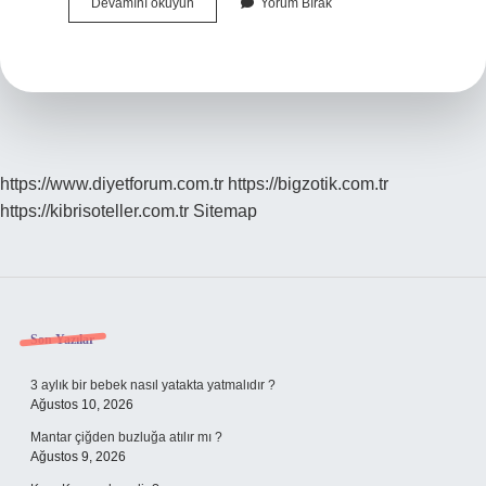
Abana
Devamını okuyun
Yorum Bırak
Ismi
Nereden
Gelmiştir
https://www.diyetforum.com.tr
https://bigzotik.com.tr
https://kibrisoteller.com.tr
Sitemap
Sidebar
Son Yazılar
3 aylık bir bebek nasıl yatakta yatmalıdır ?
Ağustos 10, 2026
Mantar çiğden buzluğa atılır mı ?
Ağustos 9, 2026