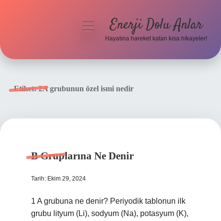
Enerji Dolu Anlar
menüyü
aç
Hayatına hareket katan kısa hikayeler!
Anasayfa
Gizlilik Politikası
Etiket:
2A grubunun özel ismi nedir
Yasal Uyarı
Hakkımızda
B Gruplarına Ne Denir
Tarih: Ekim 29, 2024
1 A grubuna ne denir? Periyodik tablonun ilk
grubu lityum (Li), sodyum (Na), potasyum (K),