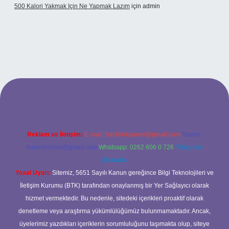
500 Kalori Yakmak Için Ne Yapmak Lazım
için
admin
bett.net
Reklam ve İletişim:
E-mail:
backlinkpaneli@gmail.com
Teams:
forumhizmeti@gmail.com
Whatsapp: 0262 606 0 726
Telegram:
@karabul
Yasal Uyarı:
Sitemiz, 5651 Sayılı Kanun gereğince Bilgi Teknolojileri ve
İletişim Kurumu (BTK) tarafından onaylanmış bir Yer Sağlayıcı olarak
hizmet vermektedir. Bu nedenle, sitedeki içerikleri proaktif olarak
denetleme veya araştırma yükümlülüğümüz bulunmamaktadır. Ancak,
üyelerimiz yazdıkları içeriklerin sorumluluğunu taşımakta olup, siteye