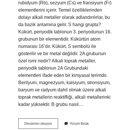
rubidyum (Rb), sezyum (Cs) ve fransiyum (Fr)
elementlerini içerir. Temel özelliklerinden
dolayı alkali metaller olarak adlandırılırlar, bu
da bazik anlamına gelir. S hangi grupta?
Kükürt, periyodik tablonun 3. periyodunun 16.
grubunun bir elementidir. Kükürtün atom
numarası 16’dır. Kükürt, S sembolü ile
gösterilir ve bir metal değildir. 2A grubunun
özel ismi nedir? Alkali toprak metaller,
periyodik tablonun 2A Grubundaki
elementleri ifade eden bir kimyasal terimdir.
Berilyum, magnezyum, kalsiyum, stronsiyum,
baryum ve radyum dahil olmak üzere alkali
toprak metallerin reaktifliği, alkali metallerinki
kadar yüksektir. B grubu nasıl…
B
Devamını okuyun
Yorum Bırak
Gruplarına