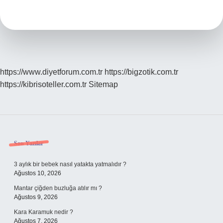
Ne
Denir
https://www.diyetforum.com.tr
https://bigzotik.com.tr
https://kibrisoteller.com.tr
Sitemap
Sidebar
Son Yazılar
3 aylık bir bebek nasıl yatakta yatmalıdır ?
Ağustos 10, 2026
Mantar çiğden buzluğa atılır mı ?
Ağustos 9, 2026
Kara Karamuk nedir ?
Ağustos 7, 2026